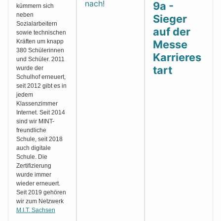
nach!
9a -
kümmern sich
neben
Sieger
Sozialarbeitern
auf der
sowie technischen
Kräften um knapp
Messe
380 Schülerinnen
Karrieres
und Schüler. 2011
tart
wurde der
Schulhof erneuert,
seit 2012 gibt es in
jedem
Klassenzimmer
Internet. Seit 2014
sind wir MINT-
freundliche
Schule, seit 2018
auch digitale
Schule. Die
Zertifizierung
wurde immer
wieder erneuert.
Seit 2019 gehören
wir zum Netzwerk
M.I.T. Sachsen