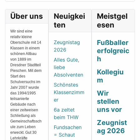
Über uns
Neuigkei
Meistgel
ten
esen
Wir sind eine
relativ kleine
Fußballer
Zeugnistag
Oberschule mit 14
Klassen in einem
2026
erfolgreic
schönen Altbau
h
Alles Gute,
von 1889 im
Dresdner Stadtteil
liebe
Kollegiu
Pieschen. Mit dem
Absolventen
Start des
m
Schulversuchs im
Schönstes
Jahr 2007 wurde
Klassenzimm
Wir
das 1994/1995
teilsanierte
er
stellen
Gebäude nach
uns vor
6a zeltet
einer zeitweisen
Schließung als
beim THW
Zeugnist
Gemeinschaftssch
Fundsachen
ule zum Leben
ag 2026
erweckt. Gut 30
= Schaut
Lehrkräfte